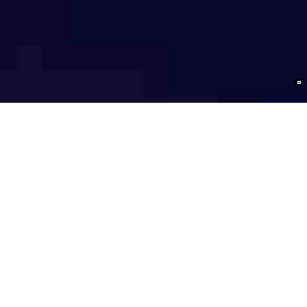
186
43
位
位
《财富》中国500强
《财富》最受赞赏中国公司
29
80
位
位
《福布斯》中国数字经济100强
中国民营企业500强
26
300
位
+
数实融合企业TOP100
技术生态伙伴