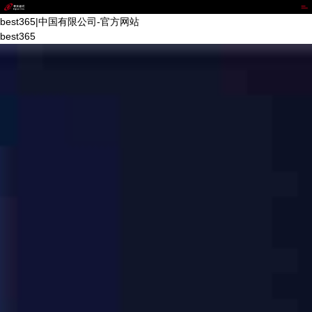
best365|中国有限公司-官方网站
best365|中国有限公司-官方网站
best365